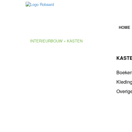
IN
HOME
INTERIEURBOUW
» KASTEN
KAST
KASTEN
Boeken
KEUKENS
Kledin
Overig
PROJECTEN
DIVERSEN
ROBAARD TAFEL